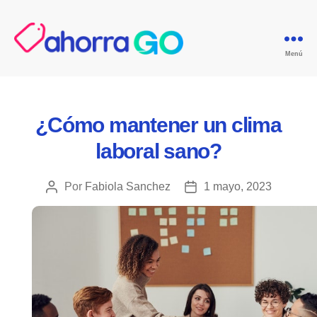
Menú
GoAgentes.mx
Categorías
¿Cómo mantener un clima
laboral sano?
Por
Fabiola Sanchez
1 mayo, 2023
Autor
Fecha
de
de
la
la
publicación
publicación