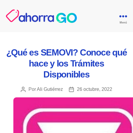
Menú
GoAgentes.mx
Categorías
¿Qué es SEMOVI? Conoce qué
hace y los Trámites
Disponibles
Por
Ali Gutiérrez
26 octubre, 2022
Autor
Fecha
de
de
la
la
publicación
publicación