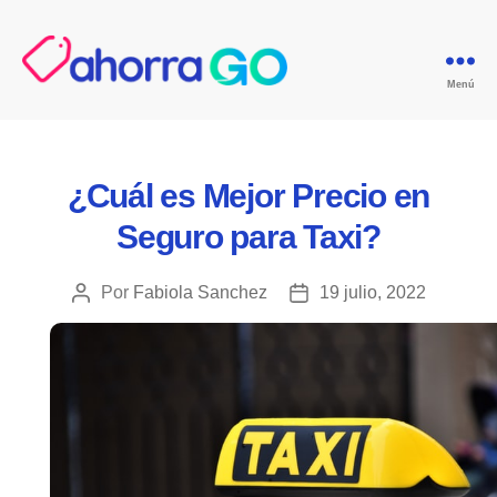
Menú
GoAgentes.mx
Categorías
¿Cuál es Mejor Precio en
Seguro para Taxi?
Por
Fabiola Sanchez
19 julio, 2022
Autor
Fecha
de
de
la
la
publicación
publicación