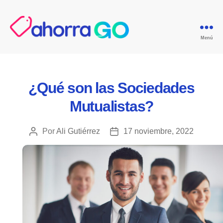
Menú
GoAgentes.mx
Categorías
¿Qué son las Sociedades
Mutualistas?
Por
Ali Gutiérrez
17 noviembre, 2022
Autor
Fecha
de
de
la
la
publicación
publicación