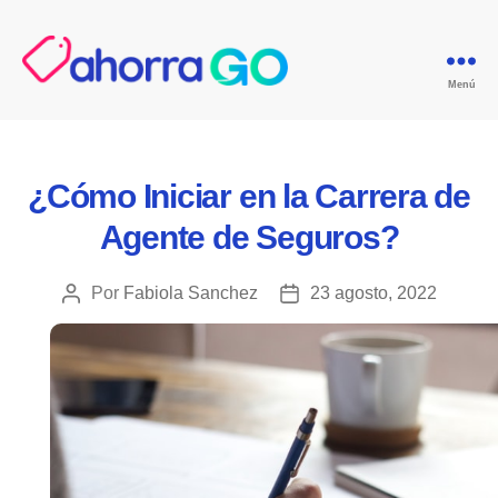
Menú
GoAgentes.mx
Categorías
¿Cómo Iniciar en la Carrera de
Agente de Seguros?
Por
Fabiola Sanchez
23 agosto, 2022
Autor
Fecha
de
de
la
la
publicación
publicación