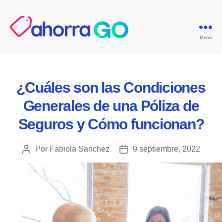
Menú
GoAgentes.mx
Categorías
¿Cuáles son las Condiciones
Generales de una Póliza de
Seguros y Cómo funcionan?
Por
Fabiola Sanchez
9 septiembre, 2022
Autor
Fecha
de
de
la
la
publicación
publicación